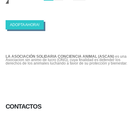
Cambiando Conciencias
ASCAN | Asociación Solidaría Conciencia
Animal
ADOPTA AHORA!
LA ASOCIACIÓN SOLIDARIA CONCIENCIA ANIMAL (ASCAN)
es una
Asociacion sin animo de lucro (ONG), cuya finalidad es defender los
derechos de los animales luchando a favor de su protección y bienestar.
CONTACTOS
656 903 860