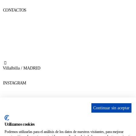
CONTACTOS
656 903 860
info@ascan.com.es
Villalbilla / MADRID
INSTAGRAM
Continuar sin aceptar
ENLACES
Utilizamos cookies
Contacta
Podemos utilizarlas para el análisis de los datos de nuestros visitantes, para mejorar