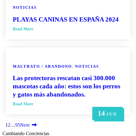
NOTICIAS
PLAYAS CANINAS EN ESPAÑA 2024
Read More
MALTRATO / ABANDONO
,
NOTICIAS
Las protectoras rescatan casi 300.000
mascotas cada año: estos son los perros
y gatos más abandonados.
Read More
14
21
14
6
6
MAY
MAY
JUN
JUN
JUN
1
2
…
95
Next
Cambiando Conciencias