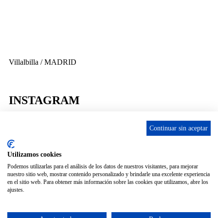
info@ascan.com.es
Villalbilla / MADRID
INSTAGRAM
Continuar sin aceptar
ENLACES
Utilizamos cookies
Podemos utilizarlas para el análisis de los datos de nuestros visitantes, para mejorar
nuestro sitio web, mostrar contenido personalizado y brindarle una excelente experiencia
Contacta
en el sitio web. Para obtener más información sobre las cookies que utilizamos, abre los
Adopta un perro
ajustes.
Política de Privacidad
Aviso Legal