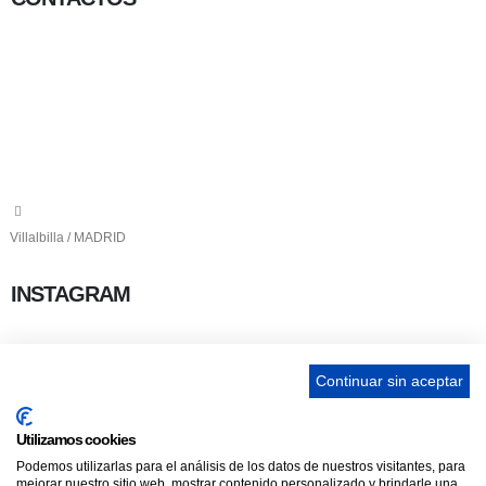
656 903 860
info@ascan.com.es
Villalbilla / MADRID
INSTAGRAM
Continuar sin aceptar
ENLACES
Utilizamos cookies
Podemos utilizarlas para el análisis de los datos de nuestros visitantes, para
Contacta
mejorar nuestro sitio web, mostrar contenido personalizado y brindarle una