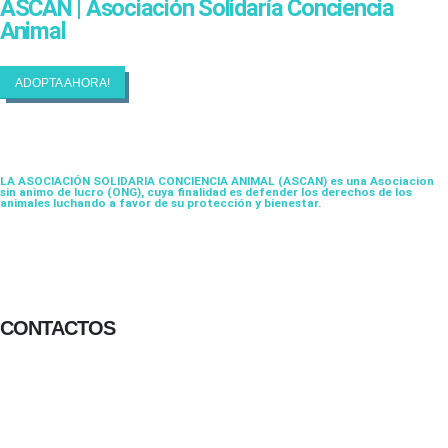
ASCAN | Asociación Solidaría Conciencia
Animal
ADOPTA AHORA!
LA ASOCIACIÓN SOLIDARIA CONCIENCIA ANIMAL (ASCAN)
es una Asociacion
sin animo de lucro (ONG), cuya finalidad es defender los derechos de los
animales luchando a favor de su protección y bienestar.
CONTACTOS
656 903 860
info@ascan.com.es