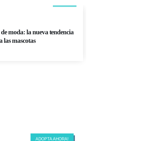
MAY
ADIESTRAMIENT
 de moda: la nueva tendencia
El truco de adies
a las mascotas
ir al baño
Read More
ADOPTA AHORA!