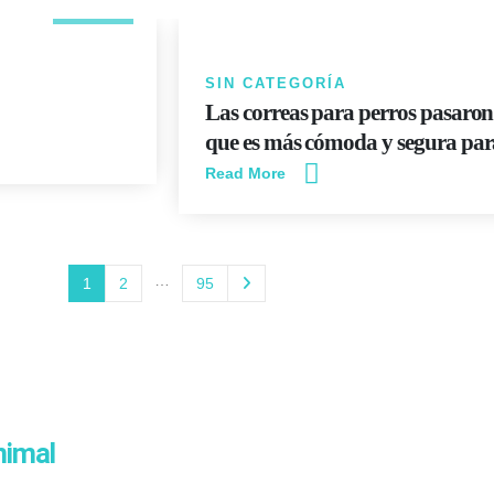
JUN
SIN CATEGORÍA
Las correas para perros pasaron
que es más cómoda y segura par
Read More
…
1
2
95
nimal