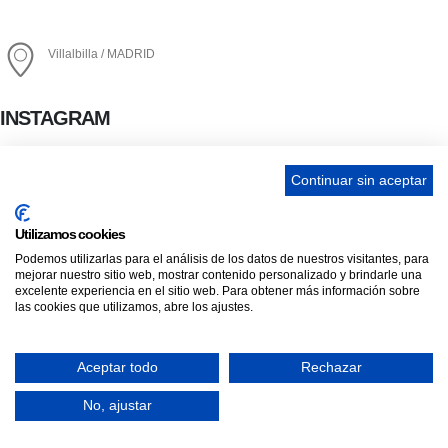
info@ascan.com.es
Villalbilla / MADRID
INSTAGRAM
Continuar sin aceptar
ENLACES
Utilizamos cookies
Contacta
Podemos utilizarlas para el análisis de los datos de nuestros visitantes, para
mejorar nuestro sitio web, mostrar contenido personalizado y brindarle una
Adopta un perro
excelente experiencia en el sitio web. Para obtener más información sobre
Política de Privacidad
las cookies que utilizamos, abre los ajustes.
Aviso Legal
Aceptar todo
Rechazar
ASCAN. © 2022. Todos los derechos reservados. Desarrollado como donación por
Igor
Solicita Cita Previa!
No, ajustar
André Guerra.