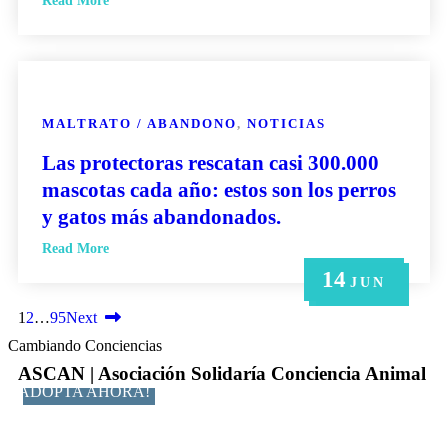
Read More
MALTRATO / ABANDONO
,
NOTICIAS
Las protectoras rescatan casi 300.000
mascotas cada año: estos son los perros
y gatos más abandonados.
Read More
14
21
14
6
6
MAY
MAY
JUN
JUN
JUN
1
2
…
95
Next
Cambiando Conciencias
ASCAN | Asociación Solidaría Conciencia Animal
ADOPTA AHORA!