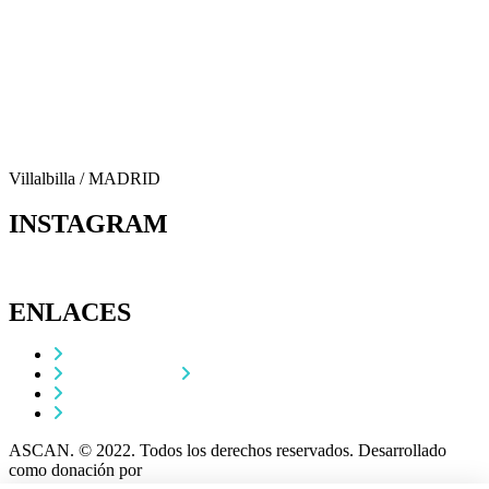
656 903 860
info@ascan.com.es
Villalbilla / MADRID
INSTAGRAM
ENLACES
Contacta
Adopta un perro
Política de Privacidad
Aviso Legal
ASCAN. © 2022. Todos los derechos reservados. Desarrollado
como donación por
Igor André Guerra.