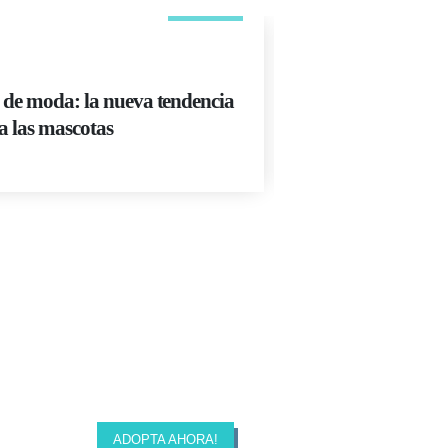
ADIESTRAMIENT
 de moda: la nueva tendencia
El truco de adies
a las mascotas
ir al baño
Read More
ADOPTA AHORA!