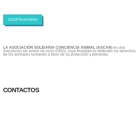
Animal
ADOPTA AHORA!
LA ASOCIACIÓN SOLIDARIA CONCIENCIA ANIMAL (ASCAN)
es una
Asociacion sin animo de lucro (ONG), cuya finalidad es defender los derechos
de los animales luchando a favor de su protección y bienestar.
CONTACTOS
656 903 860
info@ascan.com.es