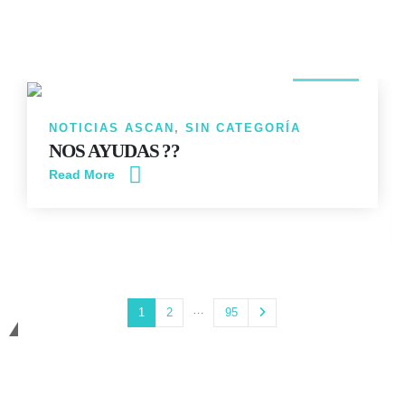
14
JUN
NOTICIAS ASCAN
,
SIN CATEGORÍA
NOS AYUDAS ??
Read More
…
1
2
95
Cambiando Conciencias
ASCAN | Asociación Solidaría Conciencia