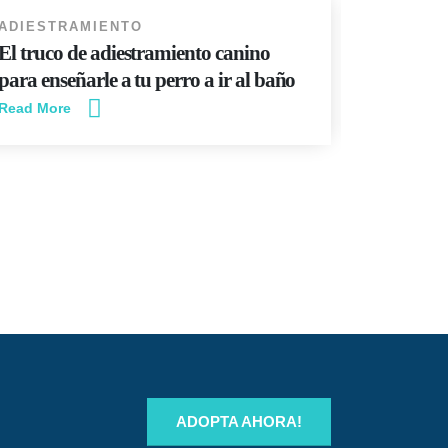
ADIESTRAMIENTO
NOTICIA
El truco de adiestramiento canino
PLAYAS
para enseñarle a tu perro a ir al baño
2024
Read More
Read More
ADOPTA AHORA!