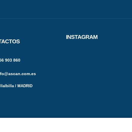
INSTAGRAM
TACTOS
6 903 860
nfo@ascan.com.es
illalbilla / MADRID