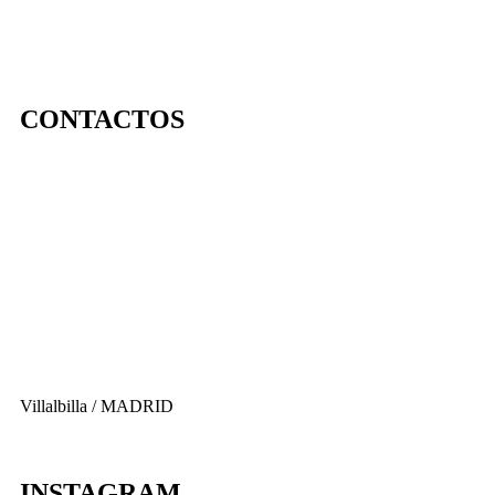
CONTACTOS
656 903 860
info@ascan.com.es
Villalbilla / MADRID
INSTAGRAM