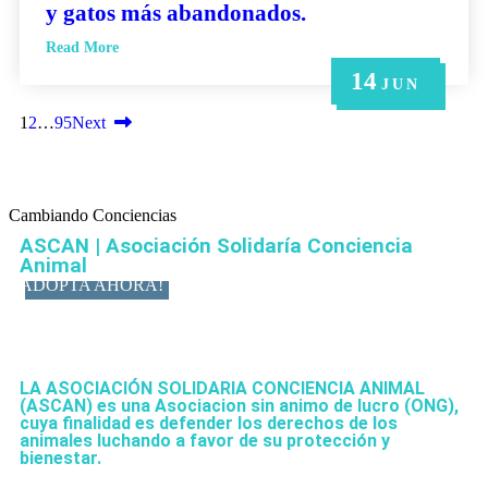
y gatos más abandonados.
Read More
14
21
14
6
6
MAY
MAY
JUN
JUN
JUN
1
2
…
95
Next
Cambiando Conciencias
ASCAN | Asociación Solidaría Conciencia
Animal
ADOPTA AHORA!
LA ASOCIACIÓN SOLIDARIA CONCIENCIA ANIMAL
(ASCAN)
es una Asociacion sin animo de lucro (ONG),
cuya finalidad es defender los derechos de los
animales luchando a favor de su protección y
bienestar.