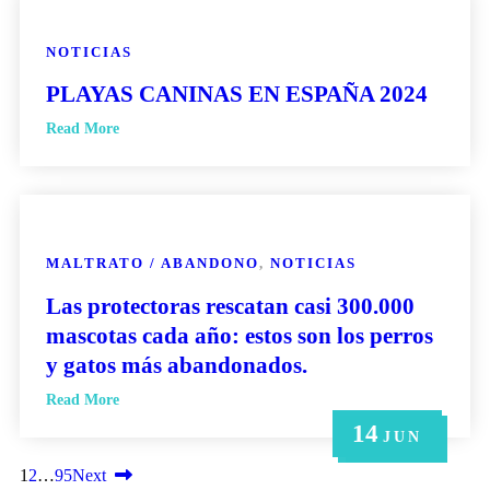
NOTICIAS
PLAYAS CANINAS EN ESPAÑA 2024
Read More
MALTRATO / ABANDONO
,
NOTICIAS
Las protectoras rescatan casi 300.000
mascotas cada año: estos son los perros
y gatos más abandonados.
Read More
14
21
14
6
6
MAY
MAY
JUN
JUN
JUN
1
2
…
95
Next