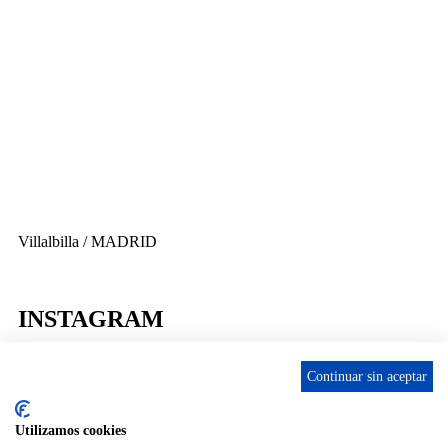
656 903 860
info@ascan.com.es
Villalbilla / MADRID
INSTAGRAM
Continuar sin aceptar
Utilizamos cookies
ENLACES