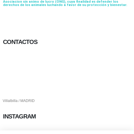
Asociacion sin animo de lucro (ONG), cuya finalidad es defender los
derechos de los animales luchando a favor de su protección y bienestar.
CONTACTOS
656 903 860
info@ascan.com.es
Villalbilla / MADRID
INSTAGRAM