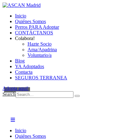
Inicio
Quiénes Somos
Perros PARA Adoptar
CONTÁCTANOS
Colabora!
Hazte Socio
Ama/Apadrina
Voluntario/a
Blog
YA Adoptados
Contacta
SEGUROS TERRANEA
Adopta aqui!
Search
Inicio
Quiénes Somos