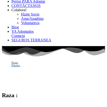
Perros PARA Adoptar
CONTÁCTANOS
Colabora!
Hazte Socio
Ama/Apadrina
Voluntario/a
Blog
YA Adoptados
Contacta
SEGUROS TERRANEA
Home
Peludos
WHINSTON
WHINSTON
Raza :