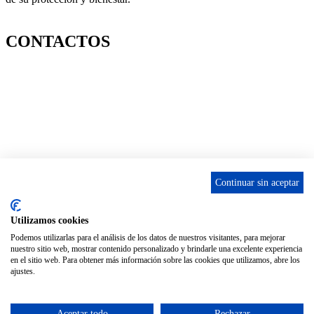
Facebook-f
Twitter
Instagram
CONTACTOS
656 903 860
info@ascan.com.es
Villalbilla / MADRID
Continuar sin aceptar
INSTAGRAM
Utilizamos cookies
Podemos utilizarlas para el análisis de los datos de nuestros visitantes, para mejorar
nuestro sitio web, mostrar contenido personalizado y brindarle una excelente experiencia
ENLACES
en el sitio web. Para obtener más información sobre las cookies que utilizamos, abre los
ajustes.
Contacta
Adopta un perro
Política de Privacidad
Aceptar todo
Rechazar